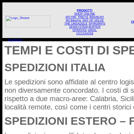
PRODOTTI
SHOP ONLINE
INTYRE
TRIEYE
BRANCHY
9H BikePro
SKP HF VALVE
C
THE UNSADDLE
SPIRGRIPS
ZENSYSTEM
BUFFER
SPRAYKE
GRAIL
OCCASIONI
Spedizioni
TEMPI E COSTI DI SP
SPEDIZIONI ITALIA
Le spedizioni sono affidate al centro log
non diversamente concordato. I costi di sp
rispetto a due macro-aree: Calabria, Sicil
località remote, così come i centri stori
SPEDIZIONI ESTERO – 