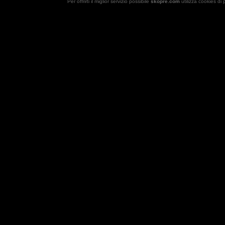
Per offrirti il miglior servizio possibile
skopre.com
utilizza cookies di 