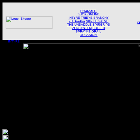
PRODOTTI
SHOP ONLINE
INTYRE
TRIEYE
BRANCHY
9H BikePro
SKP HF VALVE
C
THE UNSADDLE
SPIRGRIPS
ZENSYSTEM
BUFFER
SPRAYKE
GRAIL
OCCASIONI
INTYRE