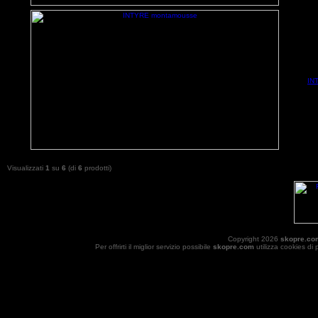
IN
Visualizzati
1
su
6
(di
6
prodotti)
Copyright 2026
skopre.co
Per offrirti il miglior servizio possibile
skopre.com
utilizza cookies di 